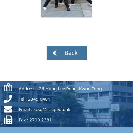
Back
Address : 26 Hong Lee Road, Kwun Tong
Tel : 2345 6481
Email :
scsg@scsg.edu.hk
Fax : 2790 2381