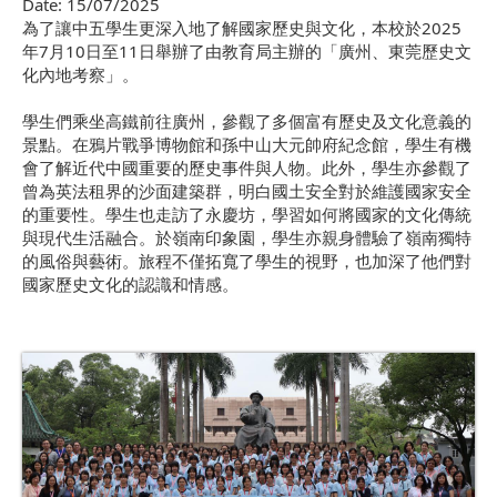
Date:
15/07/2025
為了讓中五學生更深入地了解國家歷史與文化，本校於2025
年7月10日至11日舉辦了由教育局主辦的「廣州、東莞歷史文
化內地考察」。
學生們乘坐高鐵前往廣州，參觀了多個富有歷史及文化意義的
景點。在鴉片戰爭博物館和孫中山大元帥府紀念館，學生有機
會了解近代中國重要的歷史事件與人物。此外，學生亦參觀了
曾為英法租界的沙面建築群，明白國土安全對於維護國家安全
的重要性。學生也走訪了永慶坊，學習如何將國家的文化傳統
與現代生活融合。於嶺南印象園，學生亦親身體驗了嶺南獨特
的風俗與藝術。旅程不僅拓寬了學生的視野，也加深了他們對
國家歷史文化的認識和情感。