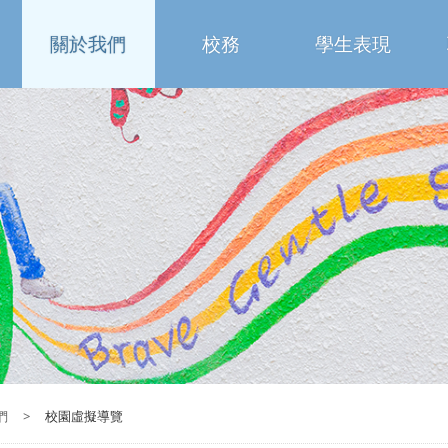
關於我們
校務
學生表現
們
>
校園虛擬導覽