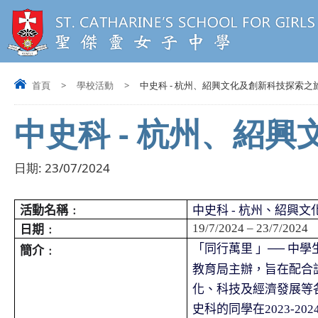
首頁
>
學校活動
>
中史科 - 杭州、紹興文化及創新科技探索之
中史科 - 杭州、紹
日期:
23/07/2024
中史科
杭州、紹興文
活動名稱﹕
-
19/7/2024 – 23/7/2024
日期﹕
「同行萬里
」
中學
──
簡介﹕
教育局主辦，旨在配合
化、科技及經濟發展等
史科的同學在
2023-202