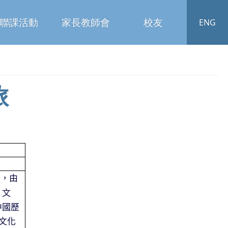
聯課活動
家長教師會
校友
ENG
旅
，由
、文
中國歷
文化