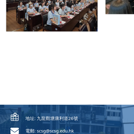
地址: 九龍觀塘康利道26號
電郵:
scsg@scsg.edu.hk