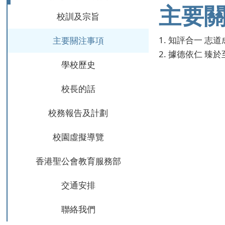
主要關注
校訓及宗旨
1. 知評合一 志
主要關注事項
2. 據德依仁 臻
學校歷史
校長的話
校務報告及計劃
校園虛擬導覽
香港聖公會教育服務部
交通安排
聯絡我們