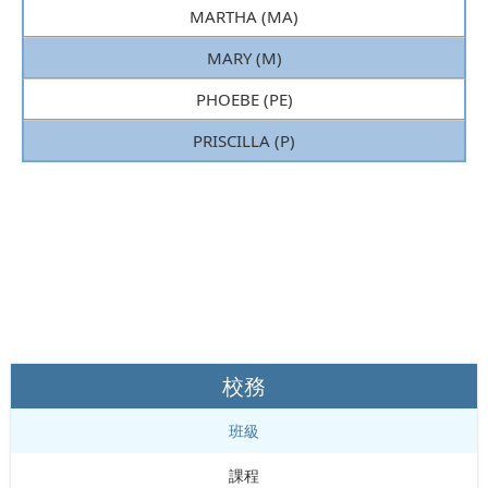
MARTHA (MA)
MARY (M)
PHOEBE (PE)
PRISCILLA (P)
校務
班級
課程