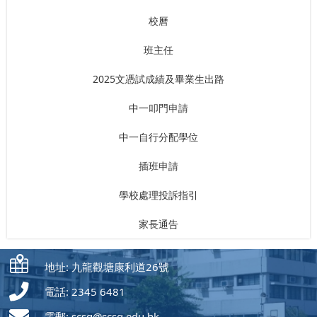
校曆
班主任
2025文憑試成績及畢業生出路
中一叩門申請
中一自行分配學位
插班申請
學校處理投訴指引
家長通告
地址: 九龍觀塘康利道26號
電話: 2345 6481
電郵:
scsg@scsg.edu.hk