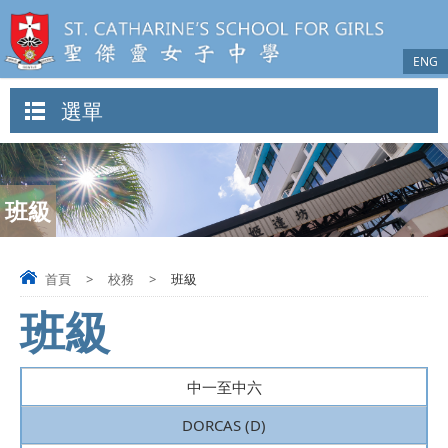
ENG
選單
班級
首頁
>
校務
>
班級
班級
中一至中六
DORCAS (D)