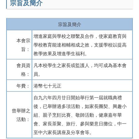
宗旨及簡介
宗旨及簡介
增進家庭與學校之聯繫及合作，使家庭教育與
本會宗
學校教育能達相輔相成之效，支援學校以提高
旨：
教學效果及增進學生福利。
會員資
凡本校學生之家長或監護人，均可成為基本會
格：
員。
年費：
港幣七十元正
自九六年四月廿日開始舉行第一屆就職典禮
後，已舉辦過多項活動，如家長團契、興趣小
曾舉辦之
組、親子烹飪比賽、敬師活動，健康嘉年華
活動：
會、家長茶聚、旅行、參與樂意日攤位，中一
至中六家長講座及分享會等。